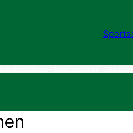
Sports
standschaft
Service
Rundenwettkampf
Gaumeister
men