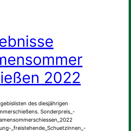
ebnisse
mensommer
ießen 2022
rgebislisten des diesjährigen
merschießens. Sonderpreis_-
_Damensommerschiessen_2022
ung-_freistehende_Schuetzinnen_-