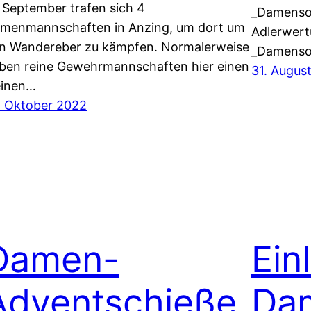
 September trafen sich 4
_Damenso
menmannschaften in Anzing, um dort um
Adlerwert
n Wandereber zu kämpfen. Normalerweise
_Damenso
ben reine Gewehrmannschaften hier einen
31. Augus
einen…
. Oktober 2022
Damen-
Ein
Adventschieße
Da