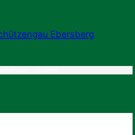
chützengau Ebersberg
schaft
Sport
Tradition