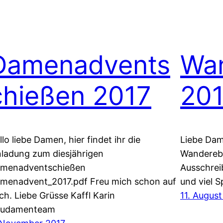
Damenadvents
Wa
chießen 2017
20
llo liebe Damen, hier findet ihr die
Liebe Dam
nladung zum diesjährigen
Wandereber
menadventschießen
Ausschrei
menadvent_2017.pdf Freu mich schon auf
und viel 
ch. Liebe Grüsse Kaffl Karin
11. August
udamenteam