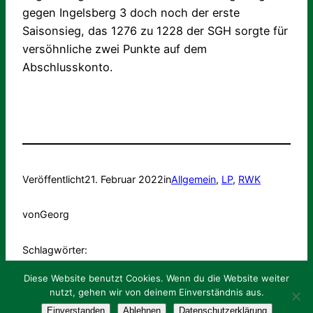
gegen Ingelsberg 3 doch noch der erste
Saisonsieg, das 1276 zu 1228 der SGH sorgte für
versöhnliche zwei Punkte auf dem
Abschlusskonto.
Veröffentlicht
21. Februar 2022
in
Allgemein
, 
LP
, 
RWK
von
Georg
Schlagwörter:
Diese Website benutzt Cookies. Wenn du die Website weiter
nutzt, gehen wir von deinem Einverständnis aus.
Impressum
Datenschutz
Intern
Login
Einverstanden
Ablehnen
Datenschutzerklärung