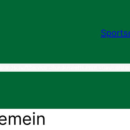
Sports
standschaft
Service
Rundenwettkampf
Gaumeister
gemein