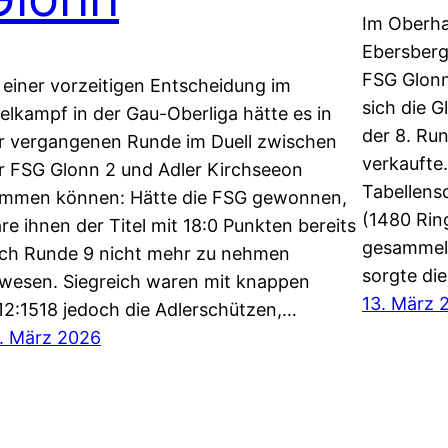
Im Oberha
Ebersberg
FSG Glonn
 einer vorzeitigen Entscheidung im
sich die 
telkampf in der Gau-Oberliga hätte es in
der 8. Ru
r vergangenen Runde im Duell zwischen
verkaufte
r FSG Glonn 2 und Adler Kirchseeon
Tabellens
mmen können: Hätte die FSG gewonnen,
(1480 Rin
re ihnen der Titel mit 18:0 Punkten bereits
gesammelt
ch Runde 9 nicht mehr zu nehmen
sorgte di
wesen. Siegreich waren mit knappen
13. März 
12:1518 jedoch die Adlerschützen,…
. März 2026