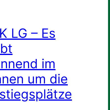
 LG – Es
ibt
nnend im
nen um die
stiegsplätze