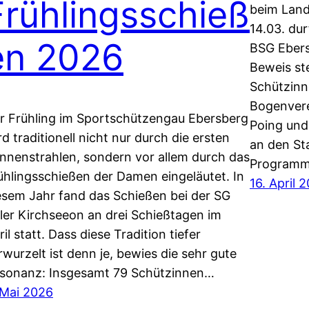
Frühlingsschieß
beim Land
14.03. du
en 2026
BSG Ebersb
Beweis st
Schützinn
Bogenvere
r Frühling im Sportschützengau Ebersberg
Poing und
rd traditionell nicht nur durch die ersten
an den St
nnenstrahlen, sondern vor allem durch das
Programm 
ühlingsschießen der Damen eingeläutet. In
16. April 
esem Jahr fand das Schießen bei der SG
ler Kirchseeon an drei Schießtagen im
ril statt. Dass diese Tradition tiefer
rwurzelt ist denn je, bewies die sehr gute
sonanz: Insgesamt 79 Schützinnen…
 Mai 2026