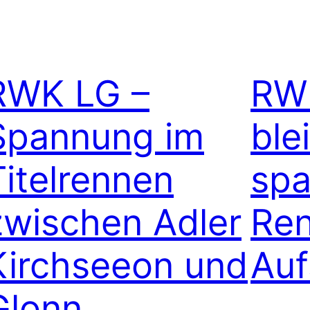
RWK LG –
RWK
Spannung im
ble
Titelrennen
spa
zwischen Adler
Ren
Kirchseeon und
Auf
Glonn