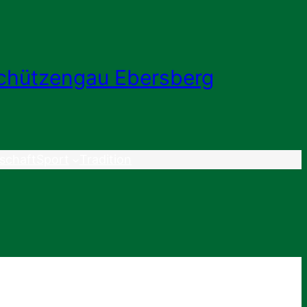
chützengau Ebersberg
schaft
Sport
Tradition