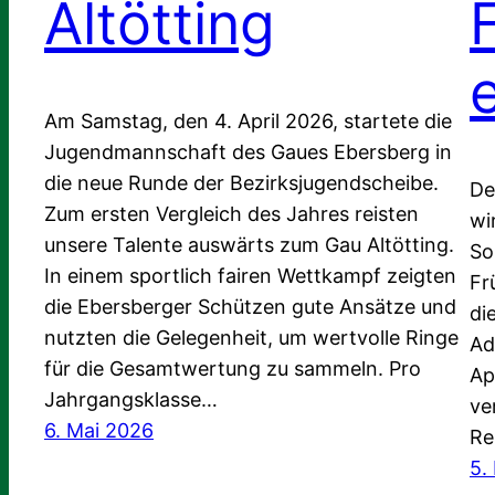
Altötting
Am Samstag, den 4. April 2026, startete die
Jugendmannschaft des Gaues Ebersberg in
die neue Runde der Bezirksjugendscheibe.
De
Zum ersten Vergleich des Jahres reisten
wi
unsere Talente auswärts zum Gau Altötting.
So
In einem sportlich fairen Wettkampf zeigten
Fr
die Ebersberger Schützen gute Ansätze und
di
nutzten die Gelegenheit, um wertvolle Ringe
Ad
für die Gesamtwertung zu sammeln. Pro
Ap
Jahrgangsklasse…
ve
6. Mai 2026
Re
5.