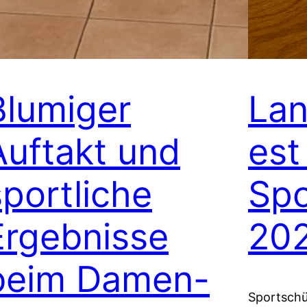
Blumiger
Lan
Auftakt und
est
sportliche
Spo
Ergebnisse
20
beim Damen-
Sportschü