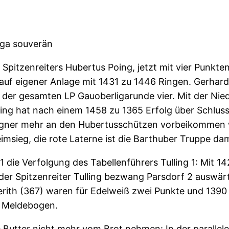
iga souverän
 Spitzenreiters Hubertus Poing, jetzt mit vier Punkt
 auf eigener Anlage mit 1431 zu 1446 Ringen. Gerha
 der gesamten LP Gauoberligarunde vier. Mit der Nied
oing hat nach einem 1458 zu 1365 Erfolg über Schluss
gner mehr an den Hubertusschützen vorbeikommen wi
sieg, die rote Laterne ist die Barthuber Truppe dami
 1 die Verfolgung des Tabellenführers Tulling 1: Mit 
er Spitzenreiter Tulling bezwang Parsdorf 2 auswär
lerith (367) waren für Edelweiß zwei Punkte und 139
n Meldebogen.
e Butter nicht mehr vom Brot nehmen: In der parallel