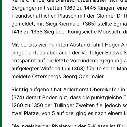
Berganger mit satten 1369 zu 1445 Ringen, eine
freundschaftlichen Plausch mit der Glonner Dri
gemeldet, mit Siegi Kiermaier (365) stellte Egm
1413 zu 1355 Sieg über Königseiche Moosach, d
Mit bereits vier Punkten Abstand führt Höger An
eingeplant, da aber auch der Verfolger Edelweiß
entspannt auf die letzte Vorrundenbegegnung am
aufgelegter Winfried Lux (363) führte seine Ma
meldete Ottersbergs Georg Obermaier.
Richtig aufgeholt hat Adlerhorst Oberelkofen 
(374) derart Boden gut, dass die punktgleiche T
1260 zu 1350 der Tullinger Zweiten fiel jedoch 
zwei Plätze, von 5 auf drei ging es nach einem
Die Ingelsberger Phalanx in der B-Klasse ist fü