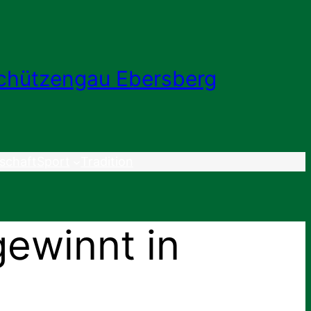
chützengau Ebersberg
schaft
Sport
Tradition
gewinnt in