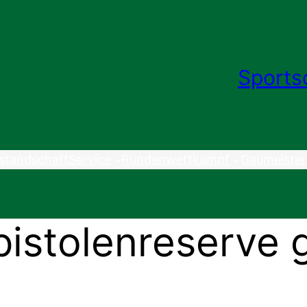
Sports
standschaft
Service
Rundenwettkampf
Gaumeister
pistolenreserve 