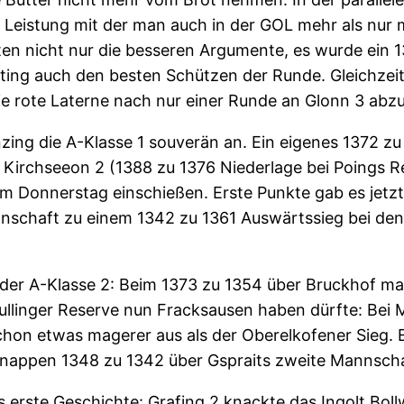
 Leistung mit der man auch in der GOL mehr als nur 
tten nicht nur die besseren Argumente, es wurde ein 
ating auch den besten Schützen der Runde. Gleichzei
ie rote Laterne nach nur einer Runde an Glonn 3 abz
zing die A-Klasse 1 souverän an. Ein eigenes 1372 zu
 Kirchseeon 2 (1388 zu 1376 Niederlage bei Poings Re
 Donnerstag einschießen. Erste Punkte gab es jetzt 
nnschaft zu einem 1342 zu 1361 Auswärtssieg bei den
in der A-Klasse 2: Beim 1373 zu 1354 über Bruckhof
ullinger Reserve nun Fracksausen haben dürfte: Bei M
schon etwas magerer aus als der Oberelkofener Sieg. 
 knappen 1348 zu 1342 über Gspraits zweite Mannscha
r´s erste Geschichte: Grafing 2 knackte das Ingolt Bo