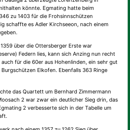
mithalten könnte. Egmating hatte beim
1346 zu 1403 für die Frohsinnschützen
tig schaffte es Adler Kirchseeon, nach einem
ugeben.
 1359 über die Ottersberger Erste war
serve) Federn lies, kann sich Anzing nun recht
auch für die 60er aus Hohenlinden, ein sehr gut
 Burgschützen Elkofen. Ebenfalls 363 Ringe
 machte das Quartett um Bernhard Zimmermann
oosach 2 war zwar ein deutlicher Sieg drin, das
Egmating 2 verbesserte sich in der Tabelle um
ft.
llwerk nach einem 1357 zu 1262 Sieg über