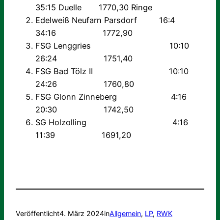
35:15 Duelle 1770,30 Ringe
Edelweiß Neufarn Parsdorf 16:4
34:16 1772,90
FSG Lenggries 10:10
26:24 1751,40
FSG Bad Tölz II 10:10
24:26 1760,80
FSG Glonn Zinneberg 4:16
20:30 1742,50
SG Holzolling 4:16
11:39 1691,20
Veröffentlicht
4. März 2024
in
Allgemein
, 
LP
, 
RWK