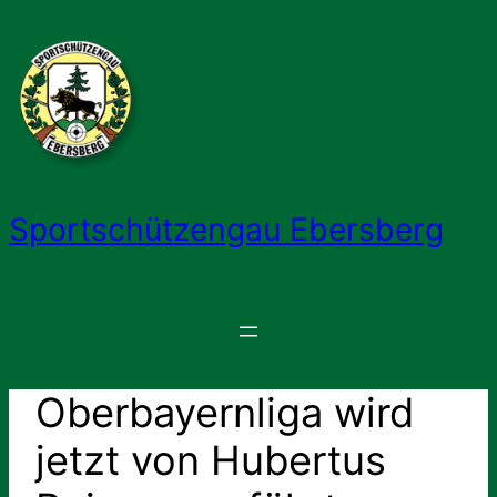
Zum
Inhalt
springen
Sportschützengau Ebersberg
Oberbayernliga wird
jetzt von Hubertus