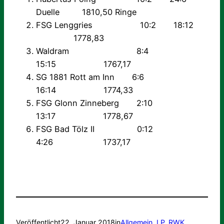
Duelle 1810,50 Ringe
FSG Lenggries 10:2 18:12
1778,83
Waldram 8:4
15:15 1767,17
SG 1881 Rott am Inn 6:6
16:14 1774,33
FSG Glonn Zinneberg 2:10
13:17 1778,67
FSG Bad Tölz II 0:12
4:26 1737,17
Veröffentlicht
22. Januar 2018
in
Allgemein
, 
LP
, 
RWK