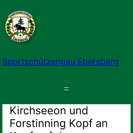
Zum
Inhalt
springen
Sportschützengau Ebersberg
Kirchseeon und
Forstinning Kopf an