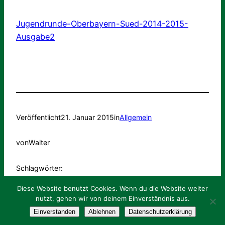
Jugendrunde-Oberbayern-Sued-2014-2015-
Ausgabe2
Veröffentlicht
21. Januar 2015
in
Allgemein
von
Walter
Schlagwörter:
Diese Website benutzt Cookies. Wenn du die Website weiter
nutzt, gehen wir von deinem Einverständnis aus.
Impressum
Datenschutz
Intern
Login
Einverstanden
Ablehnen
Datenschutzerklärung