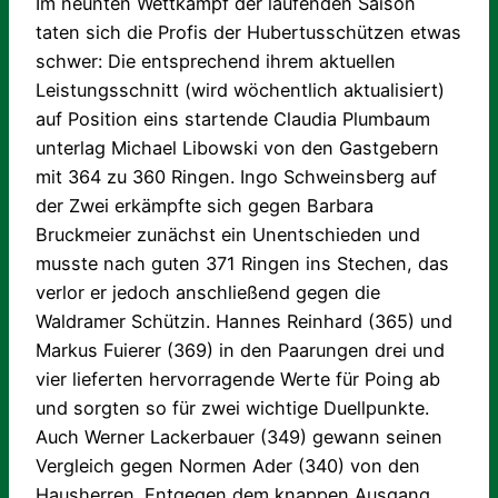
Im neunten Wettkampf der laufenden Saison
taten sich die Profis der Hubertusschützen etwas
schwer: Die entsprechend ihrem aktuellen
Leistungsschnitt (wird wöchentlich aktualisiert)
auf Position eins startende Claudia Plumbaum
unterlag Michael Libowski von den Gastgebern
mit 364 zu 360 Ringen. Ingo Schweinsberg auf
der Zwei erkämpfte sich gegen Barbara
Bruckmeier zunächst ein Unentschieden und
musste nach guten 371 Ringen ins Stechen, das
verlor er jedoch anschließend gegen die
Waldramer Schützin. Hannes Reinhard (365) und
Markus Fuierer (369) in den Paarungen drei und
vier lieferten hervorragende Werte für Poing ab
und sorgten so für zwei wichtige Duellpunkte.
Auch Werner Lackerbauer (349) gewann seinen
Vergleich gegen Normen Ader (340) von den
Hausherren. Entgegen dem knappen Ausgang