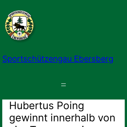
Zum
Inhalt
springen
Sportschützengau Ebersberg
Hubertus Poing
gewinnt innerhalb von