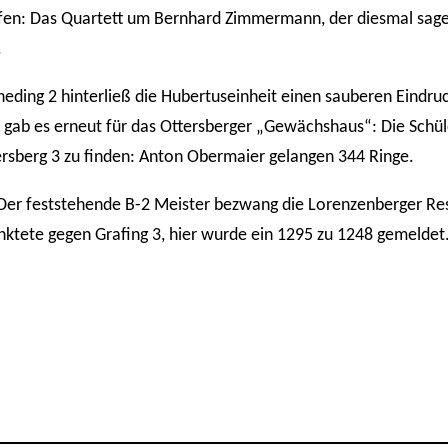
en: Das Quartett um Bernhard Zimmermann, der diesmal sagen
.
rneding 2 hinterließ die Hubertuseinheit einen sauberen Eindru
e gab es erneut für das Ottersberger „Gewächshaus“: Die Schül
rsberg 3 zu finden: Anton Obermaier gelangen 344 Ringe.
n: Der feststehende B-2 Meister bezwang die Lorenzenberger R
nktete gegen Grafing 3, hier wurde ein 1295 zu 1248 gemeldet