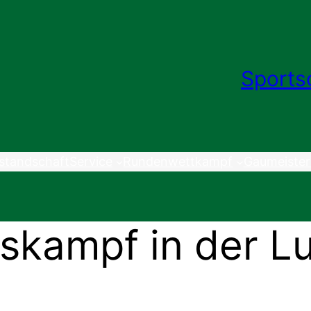
Sports
standschaft
Service
Rundenwettkampf
Gaumeister
skampf in der Lu