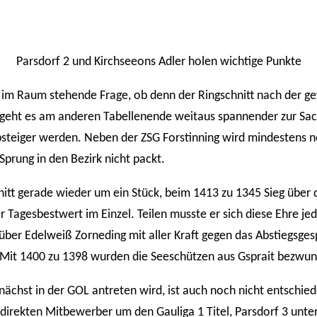
Parsdorf 2 und Kirchseeons Adler holen wichtige Punkte
h im Raum stehende Frage, ob denn der Ringschnitt nach der 
, geht es am anderen Tabellenende weitaus spannender zur Sac
teiger werden. Neben der ZSG Forstinning wird mindestens noc
 Sprung in den Bezirk nicht packt.
tt gerade wieder um ein Stück, beim 1413 zu 1345 Sieg über d
 Tagesbestwert im Einzel. Teilen musste er sich diese Ehre j
ber Edelweiß Zorneding mit aller Kraft gegen das Abstiegsges
Mit 1400 zu 1398 wurden die Seeschützen aus Gsprait bezwungen
hst in der GOL antreten wird, ist auch noch nicht entschiede
irekten Mitbewerber um den Gauliga 1 Titel, Parsdorf 3 unter