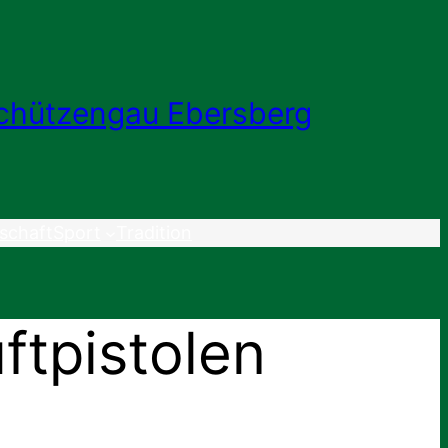
chützengau Ebersberg
schaft
Sport
Tradition
ftpistolen