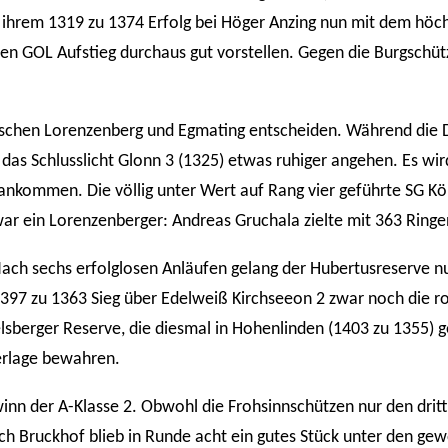
 ihrem 1319 zu 1374 Erfolg bei Höger Anzing nun mit dem höchs
inen GOL Aufstieg durchaus gut vorstellen. Gegen die Burgschüt
ischen Lorenzenberg und Egmating entscheiden. Während die D
n das Schlusslicht Glonn 3 (1325) etwas ruhiger angehen. Es wi
 ankommen. Die völlig unter Wert auf Rang vier geführte SG K
war ein Lorenzenberger: Andreas Gruchala zielte mit 363 Ring
Nach sechs erfolglosen Anläufen gelang der Hubertusreserve n
 1397 zu 1363 Sieg über Edelweiß Kirchseeon 2 zwar noch die r
elsberger Reserve, die diesmal in Hohenlinden (1403 zu 1355) 
derlage bewahren.
inn der A-Klasse 2. Obwohl die Frohsinnschützen nur den dritt
uch Bruckhof blieb in Runde acht ein gutes Stück unter den gew