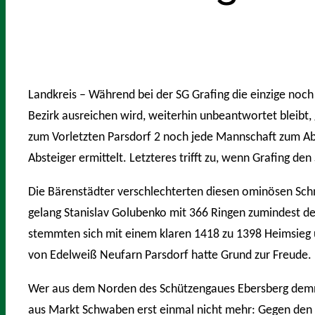
Landkreis – Während bei der SG Grafing die einzige noc
Bezirk ausreichen wird, weiterhin unbeantwortet bleibt
zum Vorletzten Parsdorf 2 noch jede Mannschaft zum Abs
Absteiger ermittelt. Letzteres trifft zu, wenn Grafing den
Die Bärenstädter verschlechterten diesen ominösen Schni
gelang Stanislav Golubenko mit 366 Ringen zumindest der
stemmten sich mit einem klaren 1418 zu 1398 Heimsieg ü
von Edelweiß Neufarn Parsdorf hatte Grund zur Freude. 
Wer aus dem Norden des Schützengaues Ebersberg demnäc
aus Markt Schwaben erst einmal nicht mehr: Gegen den d