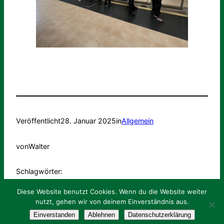
Veröffentlicht
28. Januar 2025
in
Allgemein
von
Walter
Schlagwörter:
Diese Website benutzt Cookies. Wenn du die Website weiter
nutzt, gehen wir von deinem Einverständnis aus.
Impressum
Datenschutz
Intern
Login
Einverstanden
Ablehnen
Datenschutzerklärung