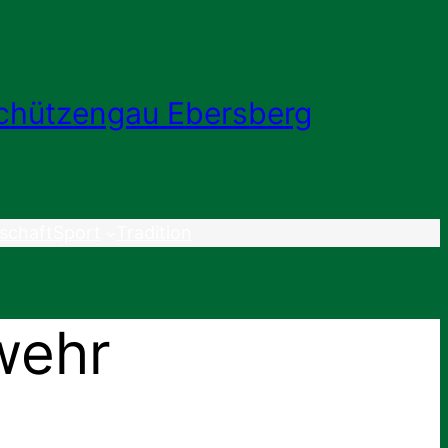
chützengau Ebersberg
schaft
Sport
Tradition
wehr