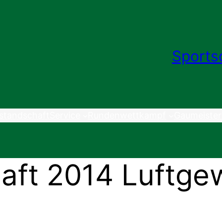
Sports
standschaft
Service
Rundenwettkampf
Gaumeister
aft 2014 Luftge