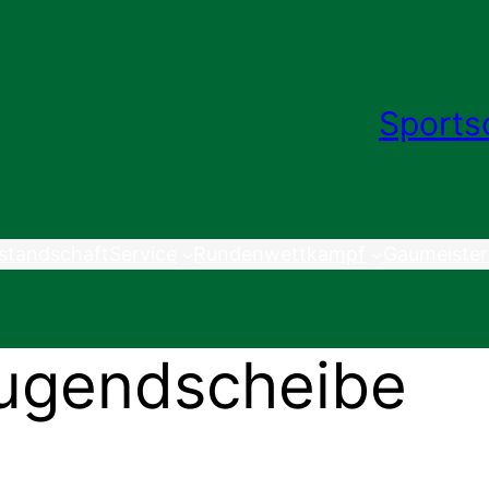
Sports
standschaft
Service
Rundenwettkampf
Gaumeister
jugendscheibe