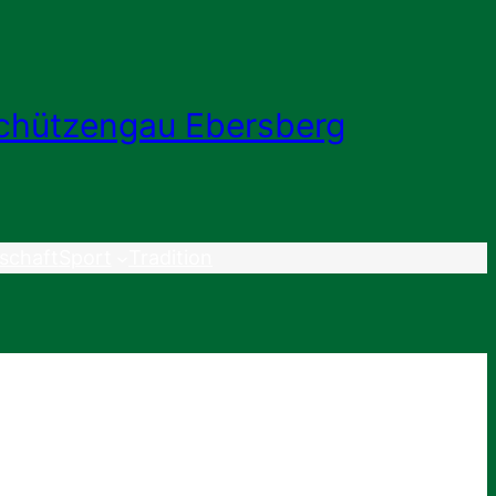
chützengau Ebersberg
schaft
Sport
Tradition