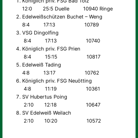
Königlich priv. FSG Bad Tölz
12:0 25:5 Duelle 10940 Ringe
Edelweißschützen Buchet – Weng
8:4 17:13 10789
VSG Dingolfing
8:4 17:13 10740
Königlich priv. FSG Prien
8:4 15:15 10817
Edelweiß Tading
4:8 13:17 10762
Königlich priv. FSG Neuötting
4:8 11:19 10361
SV Hubertus Poing
2:10 12:18 10647
SV Edelweiß Weilach
2:10 10:20 10572