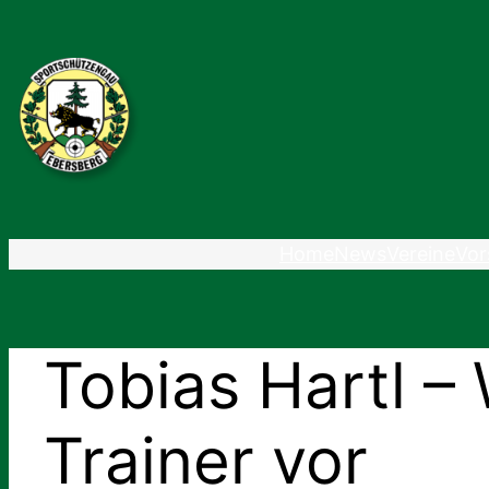
Zum
Inhalt
springen
Home
News
Vereine
Vor
Tobias Hartl –
Trainer vor