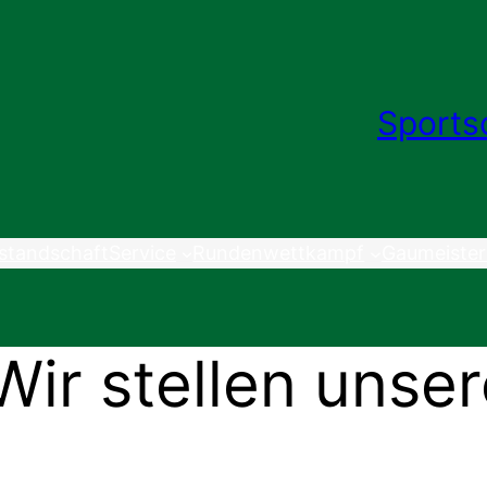
Sports
standschaft
Service
Rundenwettkampf
Gaumeister
 Wir stellen uns