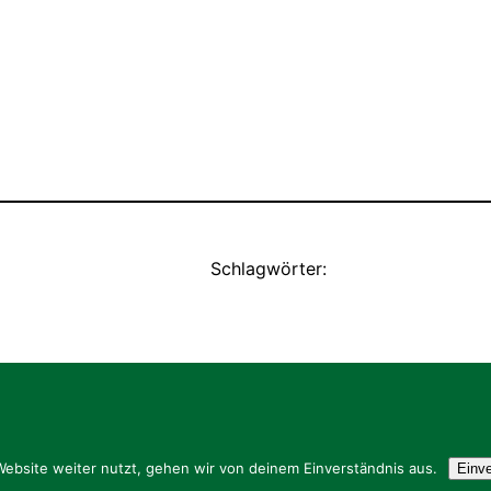
Schlagwörter:
ebsite weiter nutzt, gehen wir von deinem Einverständnis aus.
Einv