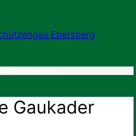
chützengau Ebersberg
schaft
Sport
Tradition
ere Gaukader