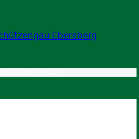
chützengau Ebersberg
schaft
Sport
Tradition