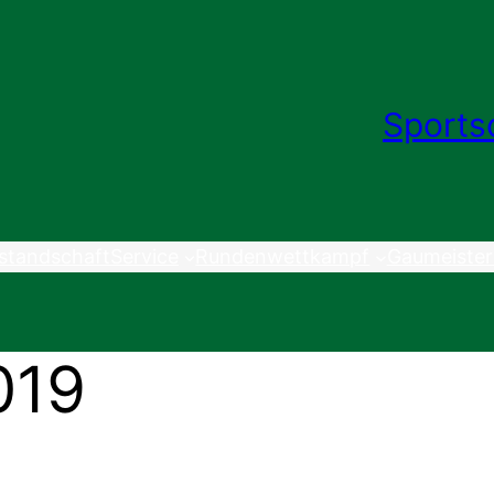
Sports
standschaft
Service
Rundenwettkampf
Gaumeister
019