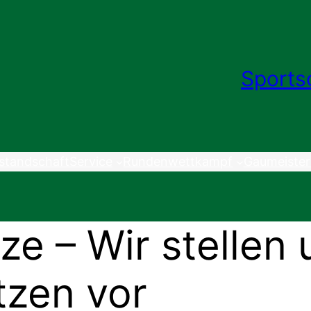
Sports
standschaft
Service
Rundenwettkampf
Gaumeister
e – Wir stellen 
zen vor