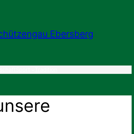
chützengau Ebersberg
schaft
Sport
Tradition
unsere