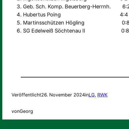
Geb. Sch. Komp. Beuerberg-Herrnh. 
Hubertus Poing 4:4 1
Martinsschützen Högling 0:
SG Edelweiß Söchtenau II 0:
Veröffentlicht
26. November 2024
in
LG
, 
RWK
von
Georg