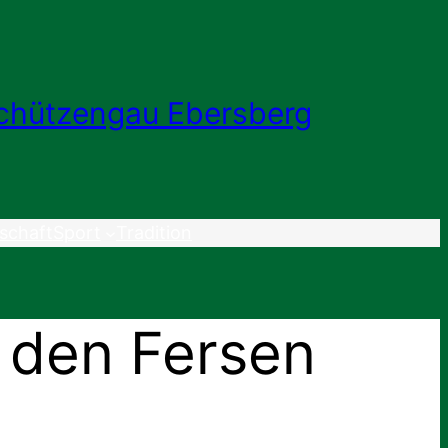
chützengau Ebersberg
schaft
Sport
Tradition
f den Fersen