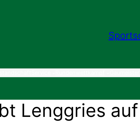
Sports
standschaft
Service
Rundenwettkampf
Gaumeister
ibt Lenggries au