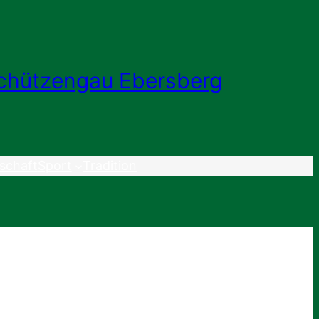
chützengau Ebersberg
schaft
Sport
Tradition