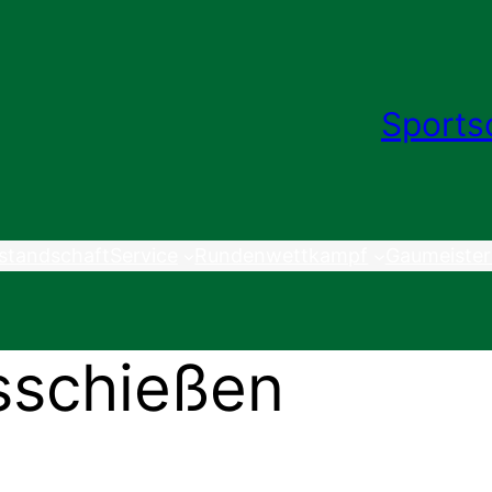
Sports
standschaft
Service
Rundenwettkampf
Gaumeister
isschießen